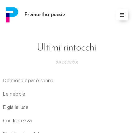
Premartha poesie
Ultimi rintocchi
29.01.2023
Dormono opaco sonno
Le nebbie
E già la luce
Con lentezza