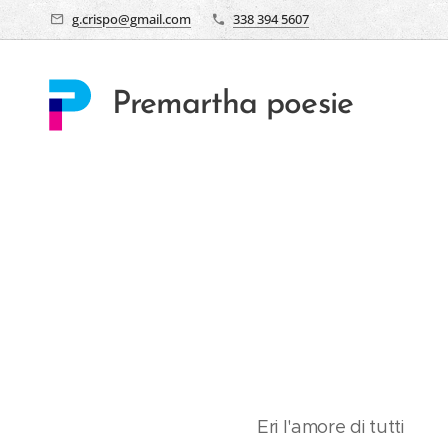
g.crispo@gmail.com
338 394 5607
Premartha poesie
Eri l'amore di tutti