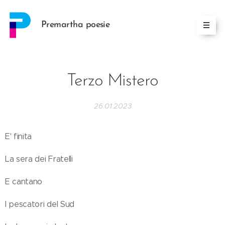
Premartha poesie
Terzo Mistero
26.01.2023
E' finita
La sera dei Fratelli
E cantano
I pescatori del Sud