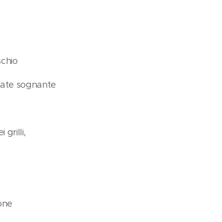
schio
tate sognante
 grilli,
one