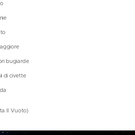
no
mie
ito
maggiore
pri bugiarde
i di civette
eda
ta Il Vuoto)