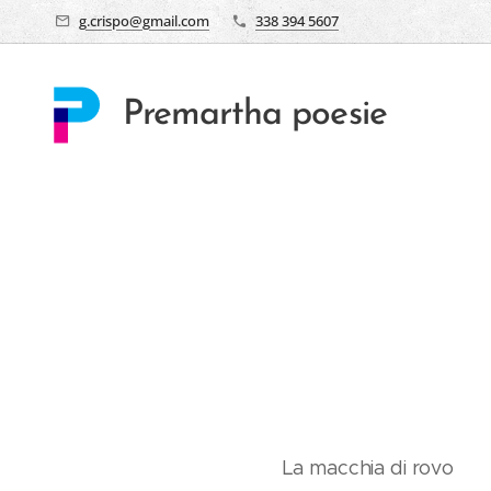
g.crispo@gmail.com
338 394 5607
Premartha poesie
La macchia di rovo