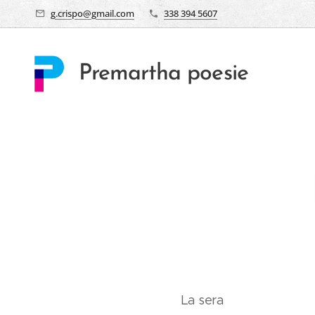
g.crispo@gmail.com
338 394 5607
Premartha poesie
La sera