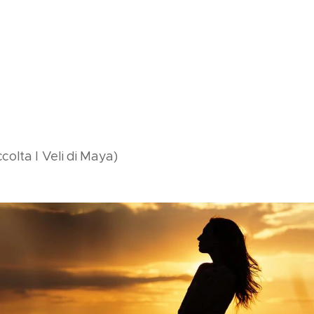
!
olta I Veli di Maya)