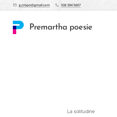
g.crispo@gmail.com
338 394 5607
Premartha poesie
La solitudine