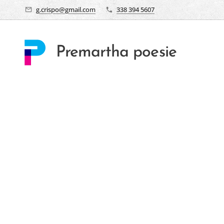
g.crispo@gmail.com
338 394 5607
Premartha poesie