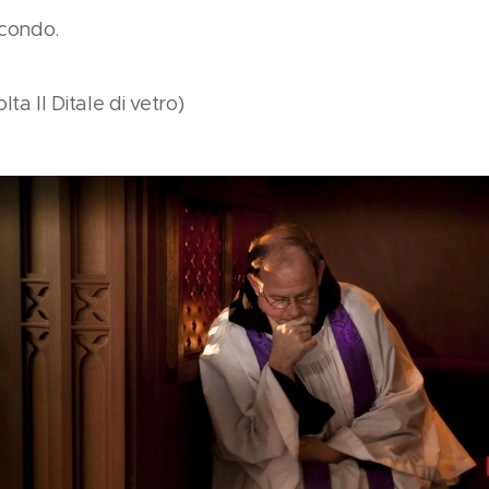
condo.
lta Il Ditale di vetro)