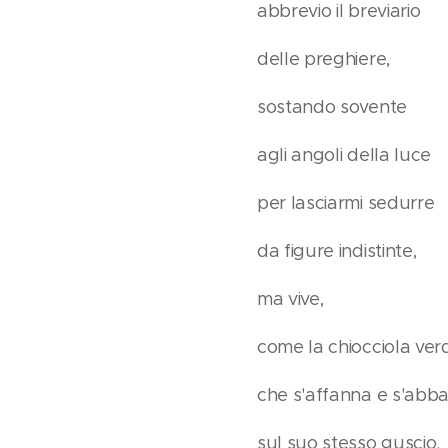
abbrevio il breviario
delle preghiere,
sostando sovente
agli angoli della luce
per lasciarmi sedurre
da figure indistinte,
ma vive,
come la chiocciola ver
che s'affanna e s'abb
sul suo stesso guscio.