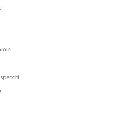
e
role,
 specchi.
a