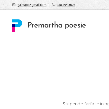
g.crispo@gmail.com
338 394 5607
Premartha poesie
Stupende farfalle in a