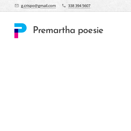
g.crispo@gmail.com
338 394 5607
Premartha poesie