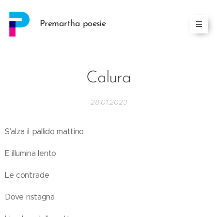
Premartha poesie
Calura
28.01.2023
S'alza il pallido mattino
E illumina lento
Le contrade
Dove ristagna