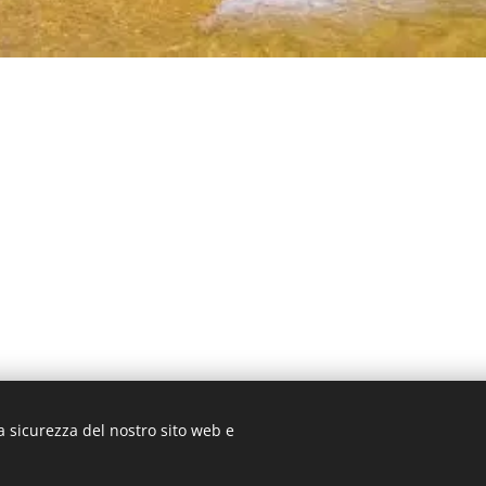
a sicurezza del nostro sito web e
© 2026 Premartha Poesie. Tutti i diritti riservati.
Creato con
Webnode
Cookies