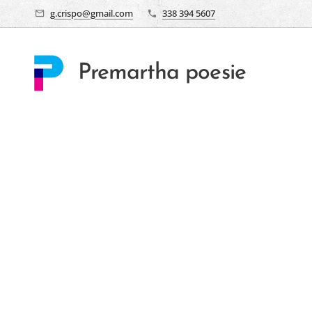
g.crispo@gmail.com
338 394 5607
Premartha poesie